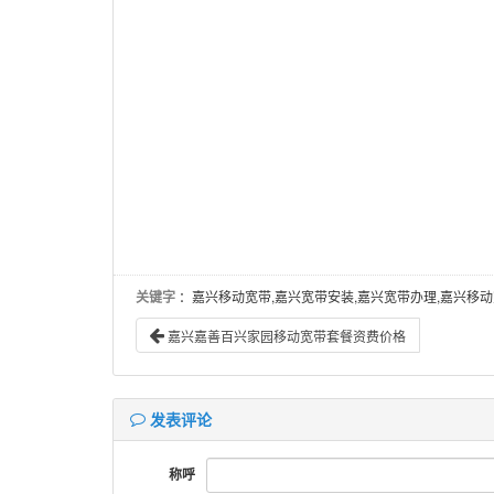
关键字
：嘉兴移动宽带,嘉兴宽带安装,嘉兴宽带办理,嘉兴移动
嘉兴嘉善百兴家园移动宽带套餐资费价格
发表评论
称呼