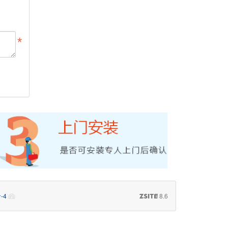
-4
8.6
ZSITE