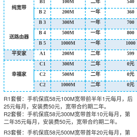
B1
100M
二年
540
纯宽带
B
2
200M
一年
360
B
3
300M
一年
700
B
4
500M
一年
800
送路由器
B
5
1000M
一年
1000
平安家
A1
200M
二年
599
C1
300M
二年
0元
幸福家
C2
500M
二年
0元
C2
1000M
二年
0元
R1套餐：手机保底58元100M宽带前半年1元每月，后
25元每月，安装费50元，宽带合约期二年。
R2套餐：手机保底58元300M宽带首年10元每月，第
二年35元每月，安装费50元，宽带合约期二年。
R3套餐：手机保底58元500M宽带首年20元每月，第