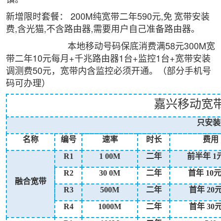
新增限时套餐： 200M纯宽带二年590元,免
宽带安装
费,含光猫,不含路由器,需要用户自己准备路由器。
本地移动号码保底消费满58元300M宽
带二年10元每月+千兆路由器1台+监控1台+宽带安装
调测费50元，宽带内含监控必须开通。（部分手机号
码可办理）
嘉兴移动宽
只安装
名称
编号
速率
时长
费用
R1
1
00M
二年
前半年
1
R2
30
0M
二年
首年
10
融合宽带
R3
500M
二年
首年
20
R4
1000M
二年
首年
30