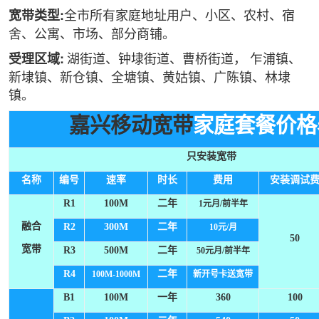
全市所有家庭地址用户、小区、农村、宿
宽带
类型:
舍、公寓、市场、部分商铺。
湖街道、钟埭街道、曹桥街道， 乍浦镇、
受理区域:
新埭镇、新仓镇、全塘镇、黄姑镇、广陈镇、林埭
镇。
嘉兴移动宽带
家庭套餐价格
只安装宽带
名称
编号
速率
时长
费用
安装调试
R1
100M
二年
1元月/前半年
融合
R2
300M
二年
10元/月
50
宽带
R3
500M
二年
50元月/前半年
R4
二年
100M-1000M
新开号卡送宽带
B1
100M
一年
360
100