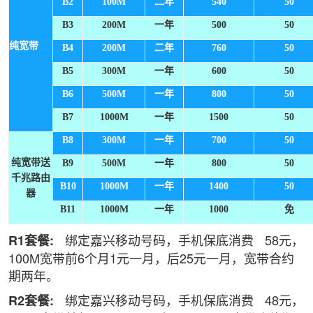
B2
100M
二年
540
50
B3
200M
一年
500
50
纯宽带
B4
200M
二年
760
50
B5
300M
一年
600
50
B6
500M
一年
800
50
B7
1000M
一年
1500
50
B8
300M
一年
700
50
纯宽带送
B9
500M
一年
800
50
千兆路由
B10
1000M
一年
1400
50
器
B11
1000M
一年
1000
免
绑定嘉兴移动号码，手机保底消费
58元，
R1套餐:
100M宽带前6个月1元一月，后25元一月，宽带合约
期两年。
绑定嘉兴移动号码，手机保底消费
48元，
R2套餐: