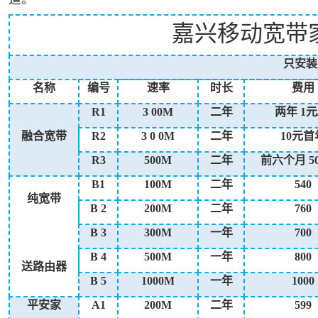
嘉兴移动宽带
只安装
名称
编号
速率
时长
费用
R1
3
00M
二年
两年
1元
融合宽带
R2
3
0
0M
二年
10元首
R3
500M
二年
前六个月
5
B1
100M
二年
540
纯宽带
B
2
200M
二年
760
B
3
300M
一年
700
B
4
500M
一年
800
送路由器
B
5
1000M
一年
1000
平安家
A1
200M
二年
599