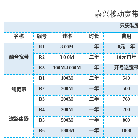
嘉兴移动宽
只安装
名称
编号
速率
时长
费用
R1
3
00M
二年
0元二年
融合宽带
R2
3
0
0M
二年
10元首年
R3
100M-1000M
二年
开号送宽
B1
100M
二年
540
B2
200M
一年
500
纯宽带
B3
200M
二年
760
B4
300M
一年
700
送路由器
B5
500M
一年
800
B6
1000M
一年
1000